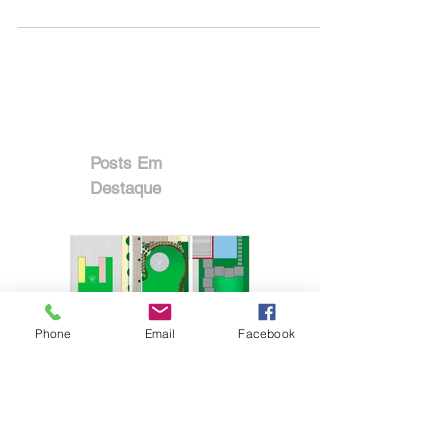
comestíveis, como são também nutritivas e
medicinais ?
Posts Em
Destaque
Phone
Email
Facebook
O que esperar de
um projeto de