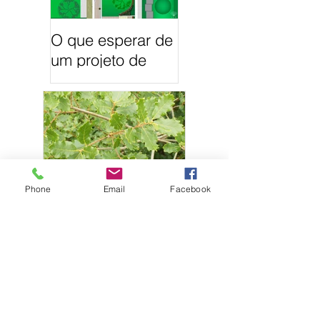
O que esperar de
um projeto de
Arquitetura
Paisagista
Phone
Email
Facebook
21 Árvores
autóctones em
Portugal