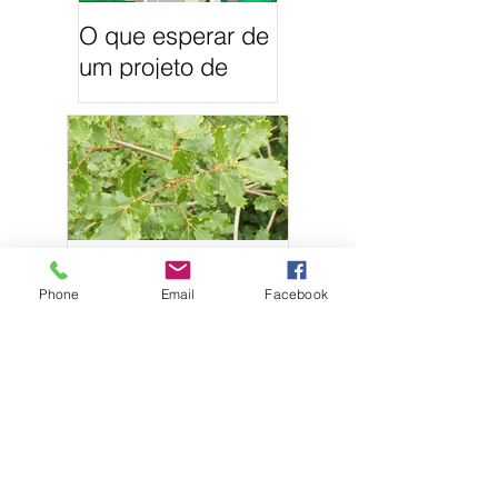
O que esperar de
um projeto de
Arquitetura
Paisagista
Phone
Email
Facebook
21 Árvores
autóctones em
Portugal