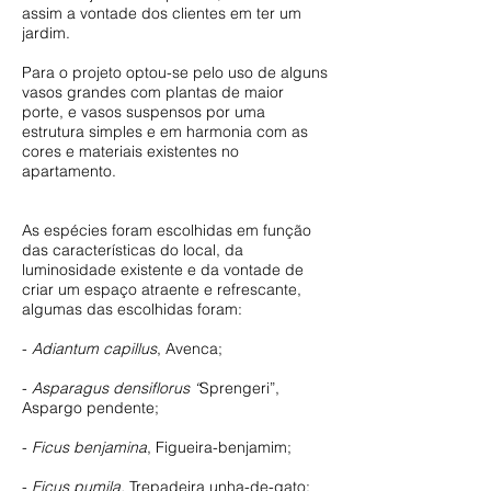
assim a vontade dos clientes em ter um
jardim.
Para o projeto optou-se pelo uso de alguns
vasos grandes com plantas de maior
porte, e vasos suspensos por uma
estrutura simples e em harmonia com as
cores e materiais existentes no
apartamento.
As espécies foram escolhidas em função
das características do local, da
luminosidade existente e da vontade de
criar um espaço atraente e refrescante,
algumas das escolhidas foram:
-
Adiantum capillus
, Avenca;
-
Asparagus densiflorus “
Sprengeri”,
Aspargo pendente;
-
Ficus benjamina
, Figueira-benjamim;
-
Ficus pumila,
Trepadeira unha-de-gato;