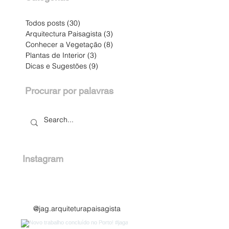
Todos posts
(30)
30 posts
Arquitectura Paisagista
(3)
3 posts
Conhecer a Vegetação
(8)
8 posts
Plantas de Interior
(3)
3 posts
Dicas e Sugestões
(9)
9 posts
Procurar por palavras
Instagram
@jag.arquiteturapaisagista