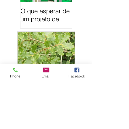
O que esperar de
um projeto de
Arquitetura
Paisagista
Phone
Email
Facebook
21 Árvores
autóctones em
Portugal