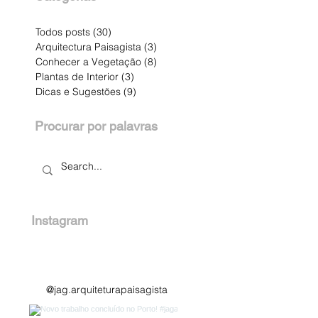
Todos posts
(30)
30 posts
Arquitectura Paisagista
(3)
3 posts
Conhecer a Vegetação
(8)
8 posts
Plantas de Interior
(3)
3 posts
Dicas e Sugestões
(9)
9 posts
Procurar por palavras
Instagram
@jag.arquiteturapaisagista